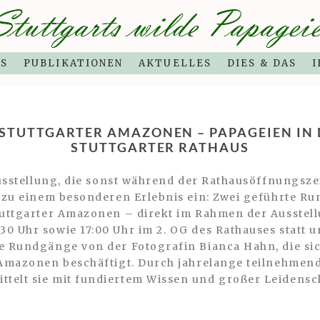
OS
PUBLIKATIONEN
AKTUELLES
DIES & DAS
I
STUTTGARTER AMAZONEN – PAPAGEIEN IN DE
TUTTGARTER RATHAUS
oausstellung, die sonst während der Rathausöffnungsz
t, zu einem besonderen Erlebnis ein: Zwei geführte 
tuttgarter Amazonen – direkt im Rahmen der Ausstell
0 Uhr sowie 17:00 Uhr im 2. OG des Rathauses statt u
e Rundgänge von der Fotografin Bianca Hahn, die sic
r Amazonen beschäftigt. Durch jahrelange teilnehme
telt sie mit fundiertem Wissen und großer Leidensc