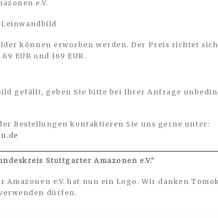
mazonen e.V.
n Leinwandbild
lder können erworben werden. Der Preis richtet sich
n 89 EUR und 169 EUR.
n Leinwandbild?
ld gefällt, geben Sie bitte bei Ihrer Anfrage unbedi
er Bestellungen kontaktieren Sie uns gerne unter:
n.de
ndeskreis Stuttgarter Amazonen e.V.“
r Amazonen e.V. hat nun ein Logo. Wir danken Tomok
 verwenden dürfen.