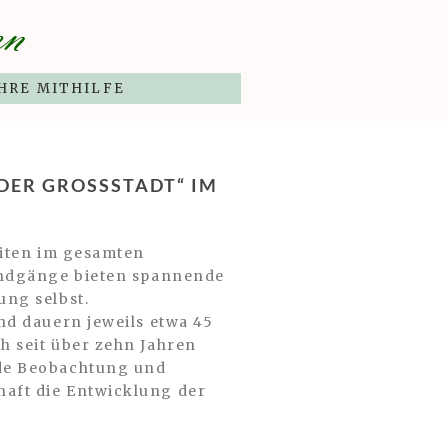
HRE MITHILFE
R GROSSSTADT“ IM S
eiten im gesamten
Rundgänge bieten spannende
ung selbst.
nd dauern jeweils etwa 45
h seit über zehn Jahren
nde Beobachtung und
haft die Entwicklung der